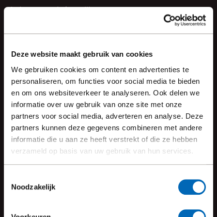
vinden we erg belangrijk.
2
Deze website maakt gebruik van cookies
WENSEN AFSTEMMEN
We gebruiken cookies om content en advertenties te
personaliseren, om functies voor social media te bieden
In een vrijblijvend intakegesprek bespreken wij je wensen
en om ons websiteverkeer te analyseren. Ook delen we
en dromen, wij luisteren en stellen vragen.
informatie over uw gebruik van onze site met onze
3
partners voor social media, adverteren en analyse. Deze
partners kunnen deze gegevens combineren met andere
informatie die u aan ze heeft verstrekt of die ze hebben
verzameld op basis van uw gebruik van hun services.
OFFERTE EN HAALBAARHEIDSTOETS
Wij maken een duidelijk offerte voor je. Dankzij een
Toestemmingsselectie
haalbaarheidstoets vertellen wij je exact wat jouw
Noodzakelijk
mogelijkheden zijn.
Voorkeuren