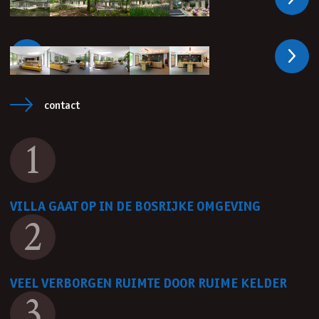
Vorige
Volge
Vorige
Volge
contact
1
VILLA GAAT OP IN DE BOSRIJKE OMGEVING
2
VEEL VERBORGEN RUIMTE DOOR RUIME KELDER
3