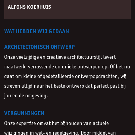
ALFONS KOERHUIS
‘Het opzetten en uitwerken van
WAT HEBBEN WIJ GEDAAN
bouwkundig tekenwerk is en blijft het
mooiste van het vak‘
ARCHITECTONISCH ONTWERP
Onze veelzijdige en creatieve architectuurstijl levert
maatwerk, verrassende en unieke ontwerpen op. Of het nu
gaat om kleine of gedetailleerde ontwerpopdrachten, wij
streven altijd naar het beste ontwerp dat perfect past bij
jou en de omgeving.
VERGUNNINGEN
Onze expertise omvat het bijhouden van actuele
wijzigingen in wet- en regelgeving. Door middel van