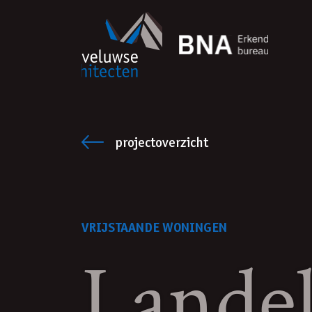
Ga naar inhoud
projectoverzicht
VRIJSTAANDE WONINGEN
Landel