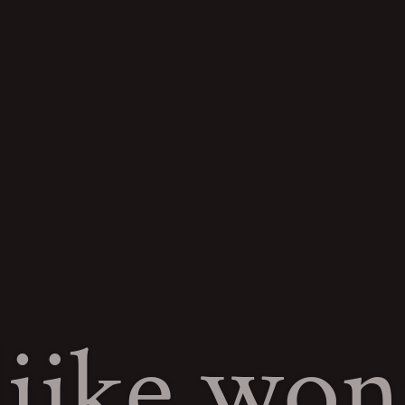
ijke won