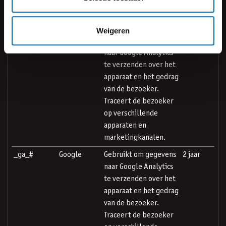
Maximale
Naam
Aanbieder
Doel
bewaartermi
Weigeren
_ga
Google
Gebruikt om gegevens
2 jaar
naar Google Analytics
te verzenden over het
apparaat en het gedrag
van de bezoeker.
Traceert de bezoeker
op verschillende
apparaten en
marketingkanalen.
_ga_#
Google
Gebruikt om gegevens
2 jaar
naar Google Analytics
te verzenden over het
apparaat en het gedrag
van de bezoeker.
Traceert de bezoeker