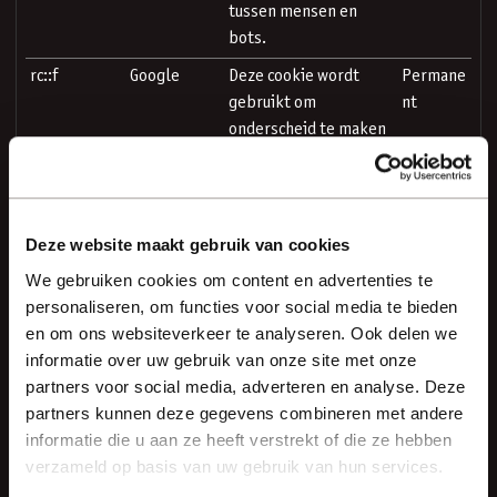
tussen mensen en
bots.
rc::f
Google
Deze cookie wordt
Permane
gebruikt om
nt
onderscheid te maken
tussen mensen en
bots.
XSRF-TOKEN
www.veluws
Zorgt voor
1 dag
Deze website maakt gebruik van cookies
earchitecten
browsingveiligheid,
.nl
door vervalsing van
We gebruiken cookies om content en advertenties te
cross-site verzoeken
personaliseren, om functies voor social media te bieden
te voorkomen. Deze
en om ons websiteverkeer te analyseren. Ook delen we
cookie is essentieel
informatie over uw gebruik van onze site met onze
voor de veiligheid van
partners voor social media, adverteren en analyse. Deze
de website en
partners kunnen deze gegevens combineren met andere
bezoeker.
informatie die u aan ze heeft verstrekt of die ze hebben
verzameld op basis van uw gebruik van hun services.