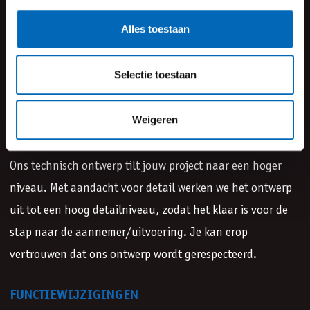
Onze expertise omvat het bijhouden van actuele
Alles toestaan
wijzigingen in wet- en regelgeving. Door middel van
gedetailleerde berekeningen en tekeningen zorgen wij
Selectie toestaan
ervoor dat jouw ontwerp volledig voldoet aan de eisen om
een omgevingsvergunning aan te vragen.
Weigeren
TECHNISCH ONTWERP
Ons technisch ontwerp tilt jouw project naar een hoger
niveau. Met aandacht voor detail werken we het ontwerp
uit tot een hoog detailniveau, zodat het klaar is voor de
stap naar de aannemer/uitvoering. Je kan erop
vertrouwen dat ons ontwerp wordt gerespecteerd.
FUNCTIEWIJZIGINGEN