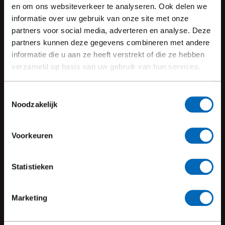
en om ons websiteverkeer te analyseren. Ook delen we
en controleren op de juiste naleving. Met oog voor detail
informatie over uw gebruik van onze site met onze
waarborgen we de esthetische uitstraling en blijven we
partners voor social media, adverteren en analyse. Deze
partners kunnen deze gegevens combineren met andere
dicht bij jou droom. Vertrouw op onze expertise voor een
informatie die u aan ze heeft verstrekt of die ze hebben
zorgeloos bouwproces.
verzameld op basis van uw gebruik van hun services.
Toestemmingsselectie
Noodzakelijk
MENSELIJK
Voorkeuren
Wij zijn toegankelijk en persoonlijk betrokken. Aan elk
project werken we met plezier en passie.
Statistieken
Marketing
LOKALE EXPERTS
Wij hebben uitgebreide kennis van duurzaamheid,