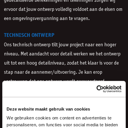
gedetailleerde berekeningen en tekeningen zorgen wij
ervoor dat jouw ontwerp volledig voldoet aan de eisen om
een omgevingsvergunning aan te vragen.
TECHNISCH ONTWERP
Ons technisch ontwerp tilt jouw project naar een hoger
niveau. Met aandacht voor detail werken we het ontwerp
uit tot een hoog detailniveau, zodat het klaar is voor de
stap naar de aannemer/uitvoering. Je kan erop
vertrouwen dat ons ontwerp wordt gerespecteerd.
BOUWBEGELEIDING
Onze bouwbegeleiding garandeert kwaliteit en voldoet
Deze website maakt gebruik van cookies
aan de strenge eisen van de wet kwaliteitsborging. Wij
We gebruiken cookies om content en advertenties te
personaliseren, om functies voor social media te bieden
zorgen voor een vlekkeloze uitvoering, waarbij we sturen