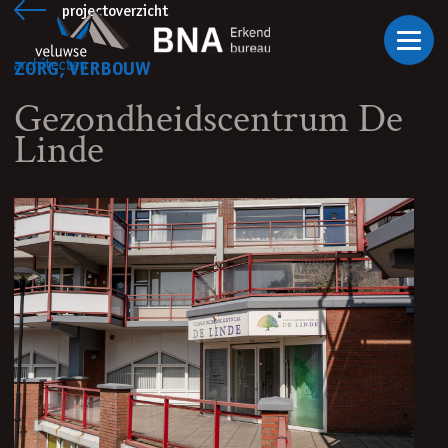
Ga naar inhoud
projectoverzicht
ZORG, VERBOUW
Gezondheidscentrum De
Linde