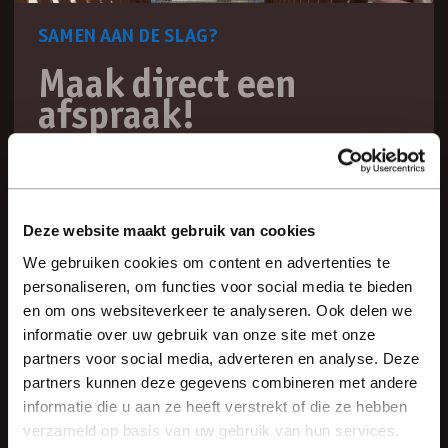
SAMEN AAN DE SLAG?
Maak direct een
afspraak!
Wij weten dat de persoonlijke klik belangrijk is,
daarom maken wij graag eerst eens kennis!
Deze website maakt gebruik van cookies
bel 0341 55 4827
We gebruiken cookies om content en advertenties te
mail info@veluwsearchitecten.nl
personaliseren, om functies voor social media te bieden
en om ons websiteverkeer te analyseren. Ook delen we
informatie over uw gebruik van onze site met onze
partners voor social media, adverteren en analyse. Deze
VELUWSE ARCHITECTEN
partners kunnen deze gegevens combineren met andere
Dé expert van de Veluwe
informatie die u aan ze heeft verstrekt of die ze hebben
verzameld op basis van uw gebruik van hun services.