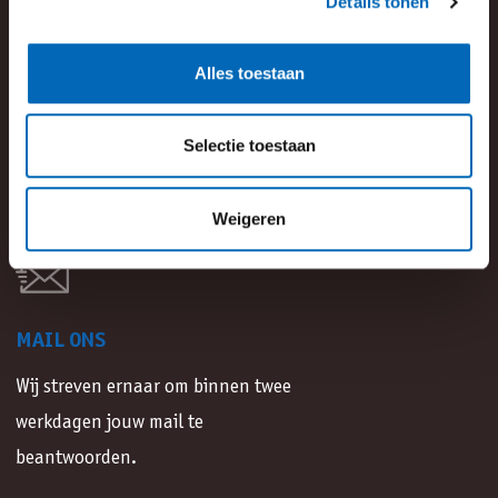
Details tonen
BEL ONS
Alles toestaan
Wij zijn bereikbaar van ma t/m vr van
Selectie toestaan
08:30 uur tot 17:00 uur.
Weigeren
Bel 0341 55 4827
MAIL ONS
Wij streven ernaar om binnen twee
werkdagen jouw mail te
beantwoorden.